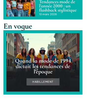
Tendances mode de
l’année 2000 : un
flashback stylistique
10 mars 2026
En vogue
Quand la mode de 1994
dictait les tendances de
l’époque
HABILLEMENT