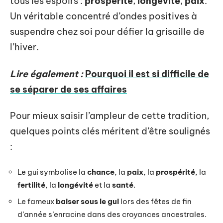
tous les espoirs :
prospérité
,
longévité
,
paix
.
Un véritable concentré d’ondes positives à
suspendre chez soi pour défier la grisaille de
l’hiver.
Lire également :
Pourquoi il est si difficile de
se séparer de ses affaires
Pour mieux saisir l’ampleur de cette tradition,
quelques points clés méritent d’être soulignés
:
Le gui symbolise la
chance
, la
paix
, la
prospérité
, la
fertilité
, la
longévité
et la
santé
.
Le fameux
baiser sous le gui
lors des fêtes de fin
d’année s’enracine dans des croyances ancestrales.