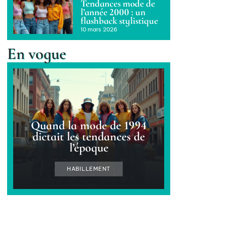
Tendances mode de
l’année 2000 : un
flashback stylistique
10 mars 2026
En vogue
Quand la mode de 1994
dictait les tendances de
l’époque
HABILLEMENT