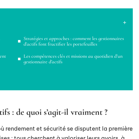
l
Stratégies et approches : comment les gestionnaires
d’actifs font fructifier les portefeuilles
rent
Les compétences clés et missions au quotidien d’un
gestionnaire d’actifs
fs : de quoi s’agit-il vraiment ?
 où rendement et sécurité se disputent la première
ises : tous cherchent à valoriser leurs avoirs, à