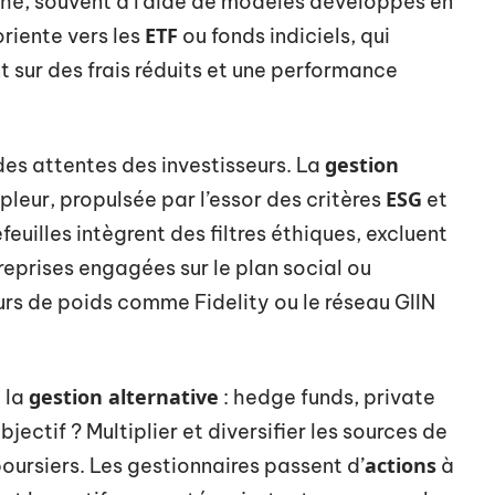
ché, souvent à l’aide de modèles développés en
ETF
oriente vers les
ou fonds indiciels, qui
t sur des frais réduits et une performance
gestion
t des attentes des investisseurs. La
ESG
pleur, propulsée par l’essor des critères
et
efeuilles intègrent des filtres éthiques, excluent
treprises engagées sur le plan social ou
rs de poids comme Fidelity ou le réseau GIIN
gestion alternative
c la
: hedge funds, private
bjectif ? Multiplier et diversifier les sources de
actions
oursiers. Les gestionnaires passent d’
à