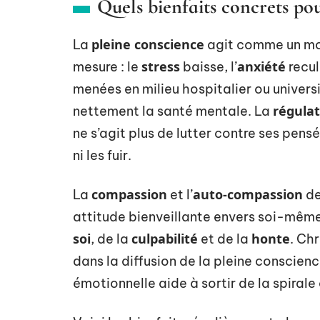
Quels bienfaits concrets po
pleine conscience
La
agit comme un mot
stress
anxiété
mesure : le
baisse, l’
recul
menées en milieu hospitalier ou univers
régula
nettement la santé mentale. La
ne s’agit plus de lutter contre ses pens
ni les fuir.
compassion
auto-compassion
La
et l’
de
attitude bienveillante envers soi-même
soi
culpabilité
honte
, de la
et de la
. Ch
dans la diffusion de la pleine conscienc
émotionnelle aide à sortir de la spirale