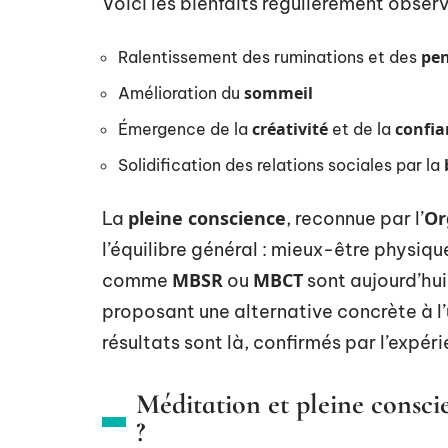
Voici les bienfaits régulièrement observé
pe
Ralentissement des ruminations et des
sommeil
Amélioration du
créativité
confia
Émergence de la
et de la
Solidification des relations sociales par la
pleine conscience
Or
La
, reconnue par l’
l’équilibre général : mieux-être physiqu
MBSR
MBCT
comme
ou
sont aujourd’hui
proposant une alternative concrète à 
résultats sont là, confirmés par l’expér
Méditation et pleine consci
?