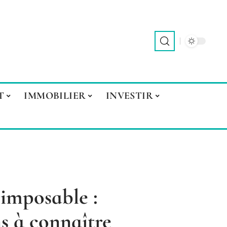
T
IMMOBILIER
INVESTIR
 imposable :
s à connaître