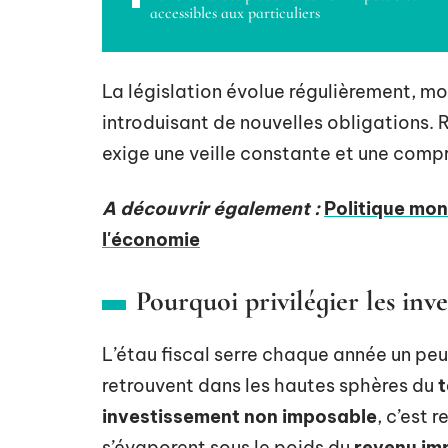
accessibles aux particuliers
La législation évolue régulièrement, mo
introduisant de nouvelles obligations. 
exige une veille constante et une compré
A découvrir également :
Politique mon
l'économie
Pourquoi privilégier les inv
L’étau fiscal serre chaque année un peu
retrouvent dans les hautes sphères du
t
investissement non imposable
, c’est 
s’évaporent sous le poids du
revenu im