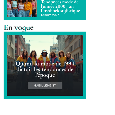
Tendances mode de
l’année 2000 : un
flashback stylistique
10 mars 2026
En vogue
Quand la mode de 1994
dictait les tendances de
l’époque
HABILLEMENT